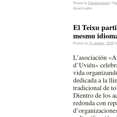
Posted in
Uncategorized
|
Ta
desactivados
El Teixu part
mesmu idiom
Posted on
31 octubre, 2019
b
L’asociación «A
d’Uviéu» celebra
vida organizand
dedicada a la ll
tradicional de to
Dientro de los a
redonda con rep
d’organizacione