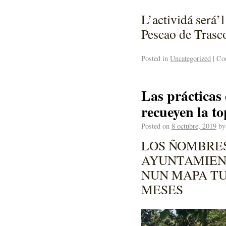
L’actividá será’
Pescao de Trasco
Posted in
Uncategorized
|
Com
Las prácticas
recueyen la t
Posted on
8 octubre, 2019
by
LOS ÑOMBRES
AYUNTAMIE
NUN MAPA TU
MESES