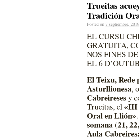
Trueitas acue
Tradición Ora
Posted on
7 septiembre, 201
EL CURSU CH
GRATUITA, C
NOS FINES D
EL 6 D’OUTU
El Teixu, Rede 
Asturllionesa
, 
Cabreireses
y c
«III
Trueitas, el
Oral en Llión»
somana (21, 22,
Aula Cabreires