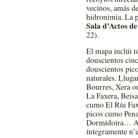
vecinos, amás d
hidronimia. La p
Sala d’Actos de
22).
El mapa inclúi 
douscientos cinc
douscientos pico
naturales. Ḷḷug
Bourres, Xera o
La Faxera, Beis
cumo El Ríu Fax
picos cumo Penaf
Dormidoira… Alr
íntegramente n’e