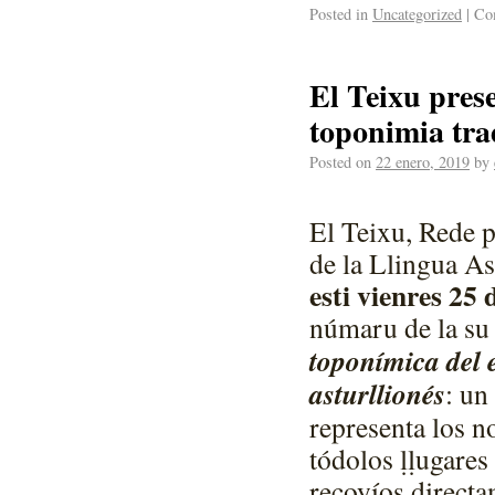
Posted in
Uncategorized
|
Com
El Teixu prese
toponimia tra
Posted on
22 enero, 2019
by
El Teixu, Rede 
de la Llingua As
esti vienres 25 
númaru de la su
toponímica del e
asturllionés
: un
representa los n
tódolos ḷḷugares
recoyíos directa