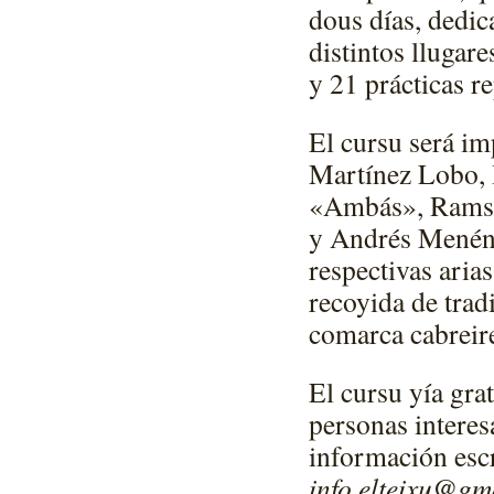
dous días, dedic
distintos llugare
y 21 prácticas re
El cursu será i
Martínez Lobo, 
«Ambás», Ramsés
y Andrés Menénd
respectivas aria
recoyida de trad
comarca cabreire
El cursu yía gra
personas interes
información escr
info.elteixu@gm