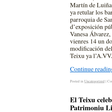
Martín de Luiña 
ya retular los b
parroquia de Sa
d’exposición púb
Vanesa Álvarez, 
vienres 14 un d
modificación de
Teixu ya l’A.VV.
Continue readi
Posted in
Uncategorized
|
Com
El Teixu cele
Patrimoniu Li