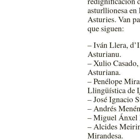
redignificación d
asturllionesa en
Asturies. Van pa
que siguen:
– Iván Llera, d’I
Asturianu.
– Xulio Casado, 
Asturiana.
– Penélope Mira
Llingüística de 
– José Ignacio S
– Andrés Menénd
– Miguel Ánxel 
– Alcides Meiri
Mirandesa.