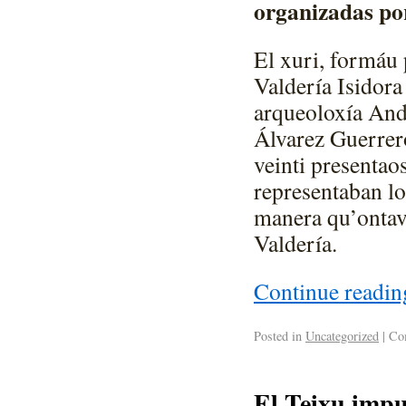
organizadas po
El xuri, formáu p
Valdería Isidora
arqueoloxía And
Álvarez Guerrero
veinti presentao
representaban lo
manera qu’ontavi
Valdería.
Continue readi
Posted in
Uncategorized
|
Com
El Teixu impul