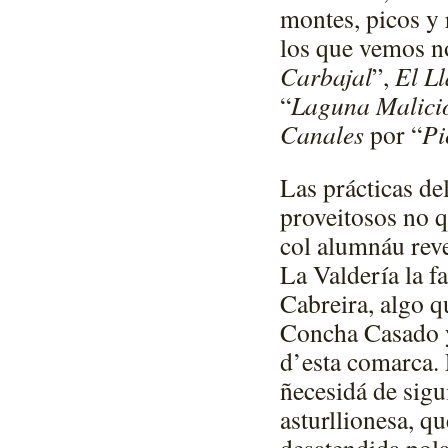
montes, picos y 
los que vemos n
Carbajal
”,
El L
“
Laguna Malici
Canales
por “
Pi
Las prácticas de
proveitosos no qu
col alumnáu reve
La Valdería la fa
Cabreira, algo q
Concha Casado y
d’esta comarca.
ñecesidá de sigui
asturllionesa, qu
desatendida pola