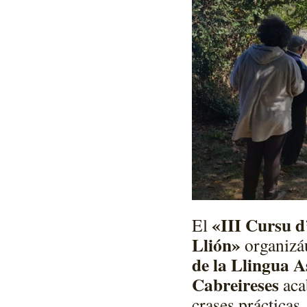
«III Cursu d
El
Llión»
organizá
de la Llingua A
Cabreireses
aca
crases prácticas