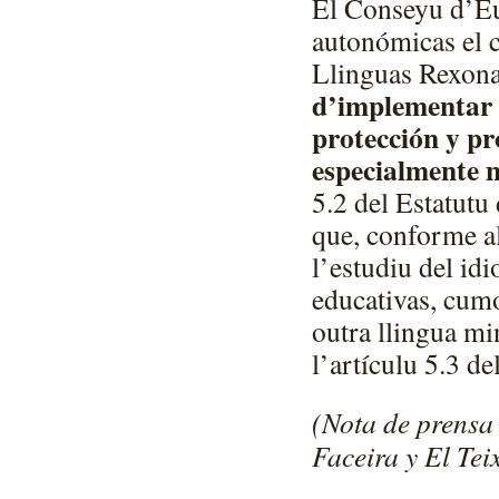
El Conseyu d’Eu
autonómicas el c
Llinguas Rexona
d’implementar 
protección y pr
especialmente 
5.2 del Estatutu
que, conforme al
l’estudiu del idi
educativas, cumo
outra llingua mi
l’artículu 5.3 d
(Nota de prensa
Faceira y El Tei