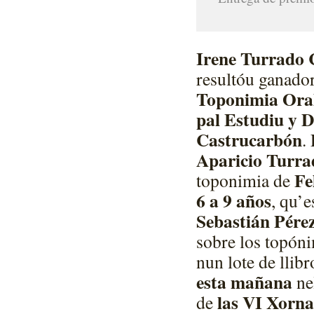
Irene Turrado 
resultóu ganado
Toponimia Oral
pal Estudiu y D
Castrucarbón
.
Aparicio Turra
Fe
toponimia de
6 a 9 años
, qu’
Sebastián Pére
sobre los topón
nun lote de llib
esta mañana
ne
las VI Xorna
de