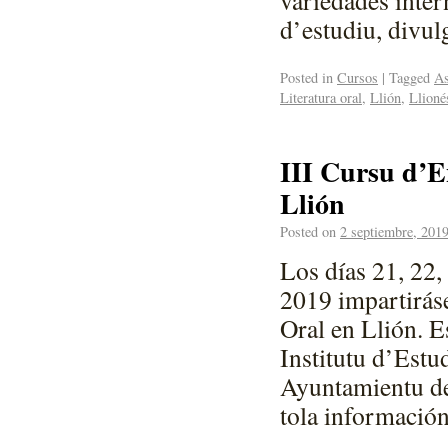
d’estudiu, divul
Posted in
Cursos
|
Tagged
As
Literatura oral
,
Llión
,
Llioné
III Cursu d’E
Llión
Posted on
2 septiembre, 201
Los días 21, 22,
2019 impartiráse
Oral en Llión. E
Institutu d’Estu
Ayuntamientu de
tola información