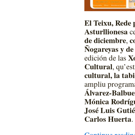
El Teixu, Rede 
Asturllionesa
ce
de diciembre
co
,
Ñogareyas y de
Xo
edición de las
Cultural
, qu’es
cultural, la tab
ampliu programa
Álvarez-Balbue
Mónica Rodrígu
José Luis Guti
Carlos Huerta
.
Continue readi