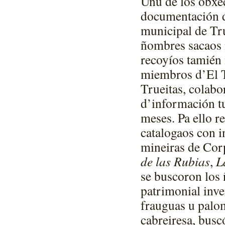
Unu de los obxect
documentación d
municipal de Tr
ñombres sacaos 
recoyíos tamién 
miembros d’El T
Trueitas, colabo
d’información tu
meses. Pa ello r
catalogaos con i
mineiras de Cor
de las Rubias
,
L
se buscoron los 
patrimonial inve
frauguas u palom
cabreiresa, busc