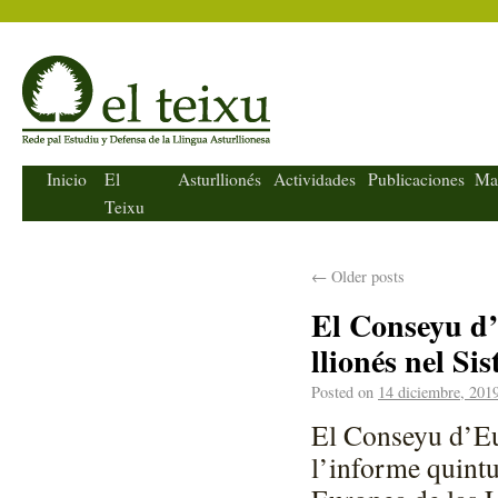
El Teixu
Inicio
El
Asturllionés
Actividades
Publicaciones
Ma
Teixu
←
Older posts
El Conseyu d’
llionés nel Si
Posted on
14 diciembre, 201
El Conseyu d’Eu
l’informe quintu