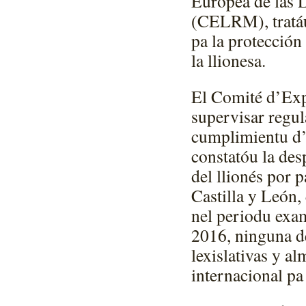
Europea de las 
(CELRM), tratáu
pa la protección
la llionesa.
El Comité d’Exp
supervisar regu
cumplimientu d’
constatóu la des
del llionés por p
Castilla y León,
nel periodu exam
2016, ninguna de
lexislativas y a
internacional pa 