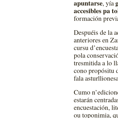
apuntarse
, yía
accesibles pa t
formación previa
Despuéis de la a
anteriores en Za
cursu d’encuesta
pola conservación
tresmitida a lo l
cono propósitu de
fala asturllionesa
Cumo n’ediciones
estarán centrada
encuestación, lit
ou toponimia, qu