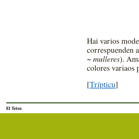
Hai varios model
correspuenden a
~
mulleres
). Amá
colores variaos p
[
Trípticu
]
El Teixu