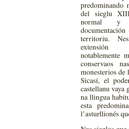
predominando n
del sieglu XI
normal y 
documentación e
territoriu. N
extensión 
notablemente m
conservaos n
monesterios de l
Sicasí, el pode
castellanu vaya 
na llingua habit
esta predomin
l’asturllionés q
Nos sieglos que s