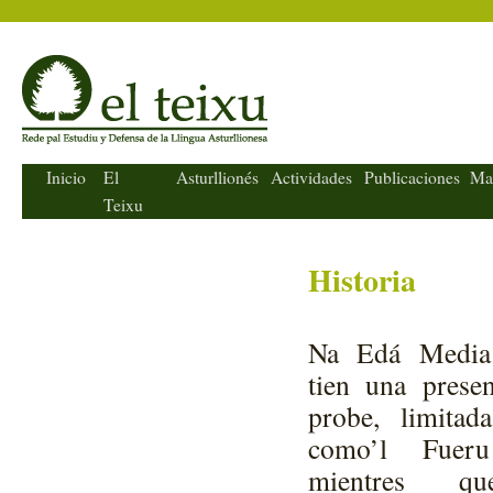
El Teixu
Inicio
El
Asturllionés
Actividades
Publicaciones
Ma
Teixu
Historia
Na Edá Media P
tien una prese
probe, limitad
como’l Fueru
mientres qu