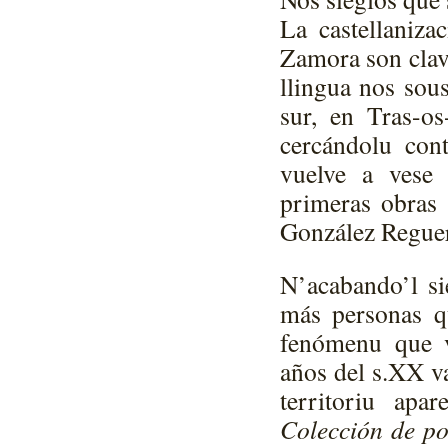
La castellaniza
Zamora son clave
llingua nos sou
sur, en Tras-o
cercándolu cont
vuelve a vese 
primeras obras 
González Regue
N’acabando’l s
más personas qu
fenómenu que v
años del s.XX v
territoriu apa
Colección de po