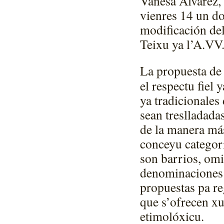
Vanesa Álvarez, 
vienres 14 un d
modificación de
Teixu ya l’A.VV.
La propuesta de 
el respectu fiel
ya tradicionales 
sean treslladadas
de la manera más
conceyu categor
son barrios, omi
denominaciones 
propuestas pa re
que s’ofrecen xus
etimolóxicu.