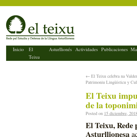
El Teixu
Inicio
El
Asturllionés
Actividades
Publicaciones
Ma
Teixu
←
El Teixu celebra na Valder
Patrimoniu Lingüísticu y Cul
El Teixu impul
de la toponim
Posted on
15 diciembre, 201
El Teixu, Rede 
Asturllionesa
a