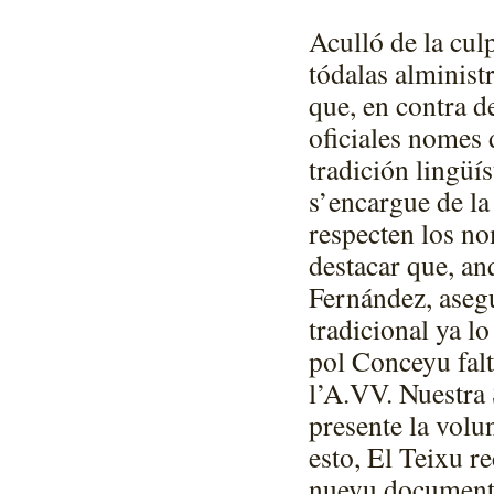
Aculló de la cul
tódalas alminist
que, en contra de
oficiales nomes
tradición lingüís
s’encargue de l
respecten los no
destacar que, an
Fernández, aseg
tradicional ya l
pol Conceyu falt
l’A.VV. Nuestra 
presente la volu
esto, El Teixu r
nuevu documentu