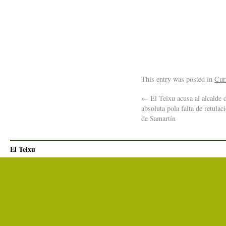
This entry was posted in
Cur
←
El Teixu acusa al alcalde d
absoluta pola falta de retulac
de Samartín
El Teixu