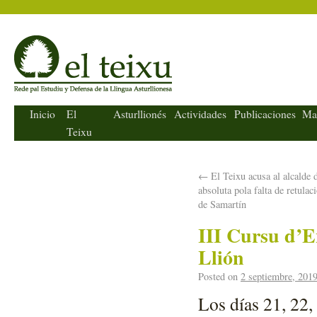
El Teixu
Inicio
El
Asturllionés
Actividades
Publicaciones
Ma
Teixu
←
El Teixu acusa al alcalde d
absoluta pola falta de retulac
de Samartín
III Cursu d’E
Llión
Posted on
2 septiembre, 201
Los días 21, 22,