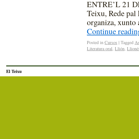
ENTRE’L 21 D
Teixu, Rede pal 
organiza, xunto 
Continue readi
Posted in
Cursos
|
Tagged
As
Literatura oral
,
Llión
,
Llioné
El Teixu