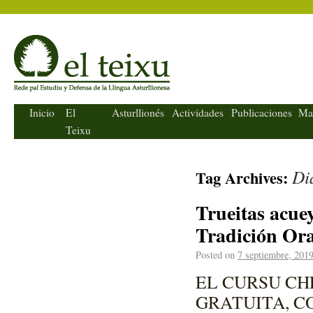
El Teixu
Inicio
El
Asturllionés
Actividades
Publicaciones
Ma
Teixu
Di
Tag Archives:
Trueitas acue
Tradición Ora
Posted on
7 septiembre, 201
EL CURSU CH
GRATUITA, C