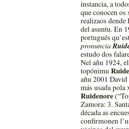
instancia, a tod
que conocen os s
realizaos dende 
del asuntu. En 1
portugués qu’es
Ruid
pronuncia
estudo dos falar
Nel añu 1924, el
Ruid
topónimu
añu 2001 David 
más usada pola 
Ruidenore
(“To
Zamora: 3. Santa
década as encues
confirmonen l’u
vecinos del ayu