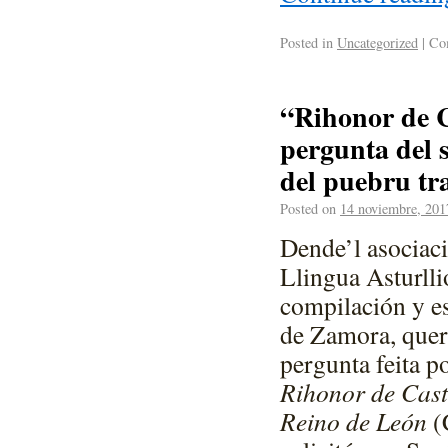
Posted in
Uncategorized
|
Com
“Rihonor de C
pergunta del 
del puebru t
Posted on
14 noviembre, 201
Dende’l asociaci
Llingua Asturll
compilación y e
de Zamora, quer
pergunta feita p
Rihonor de Cast
Reino de León
(