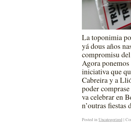
La toponimia pop
yá dous años nas 
compromisu del 
Agora ponemos a 
iniciativa que q
Cabreira y a Lli
poder comprase p
va celebrar en B
n’outras fiestas
Posted in
Uncategorized
|
Com