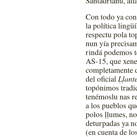
Santadrianu, all
Con todo ya con
la política lingü
respectu pola to
nun yía precisam
rindá podemos te
AS-15, que xene
completamente 
del oficial
Ḷḷant
topónimos tradic
tenémoslu nas r
a los pueblos qu
polos ḷḷumes, no
deturpadas ya n
(en cuenta de lo