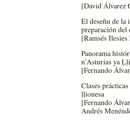
[David Álvarez 
El deseñu de la 
preparación del 
[Ramsés Ilesies
Panorama históri
n’Asturias ya Ḷḷ
[Fernando Álvar
Clases práctica
ḷḷionesa
[Fernando Álvar
Andrés Menénde