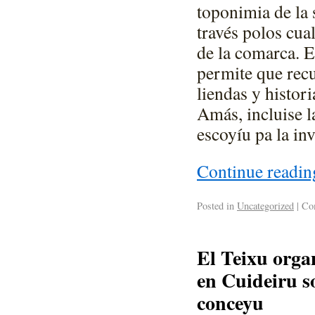
toponimia de la
través polos cua
de la comarca. E
permite que rec
liendas y histor
Amás, incluise l
escoyíu pa la inv
Continue readi
Posted in
Uncategorized
|
Com
El Teixu orga
en Cuideiru s
conceyu