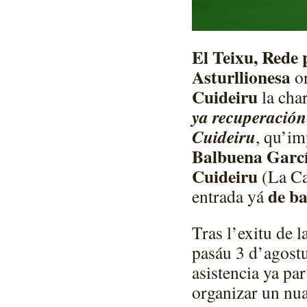
El Teixu, Rede 
Asturllionesa
o
Cuideiru
la char
ya recuperación
Cuideiru
, qu’im
Balbuena Garc
Cuideiru
(La Ca
de ba
entrada yá
Tras l’exitu de l
pasáu 3 d’agost
asistencia ya pa
organizar un nua