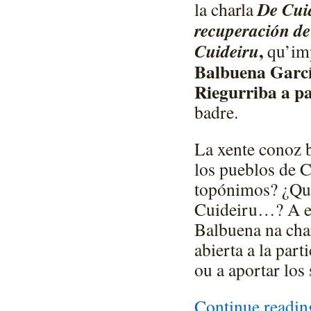
De Cui
la charla
recuperación de
,
Cuideiru
qu’imp
Balbuena Garc
Riegurriba a pa
badre.
La xente conoz b
los pueblos de 
topónimos? ¿Qué 
Cuideiru…? A es
Balbuena na char
abierta a la par
ou a aportar los
Continue readi