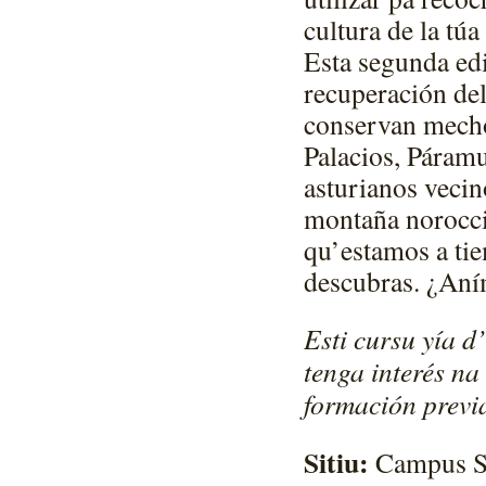
cultura de la túa 
Esta segunda edi
recuperación del
conservan mechor
Palacios, Páram
asturianos veci
montaña norocci
qu’estamos a tie
descubras. ¿Aní
Esti cursu yía d
tenga interés na
formación previ
Sitiu:
Campus Sie