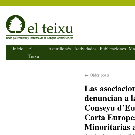
El Teixu
Inicio
El
Asturllionés
Actividades
Publicaciones
Ma
Teixu
←
Older posts
Las asociacio
denuncian a la
Conseyu d’Eur
Carta Europea
Minoritarias a