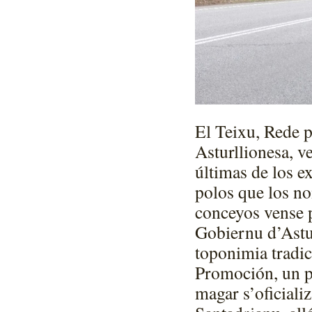
El Teixu, Rede p
Asturllionesa, v
últimas de los 
polos que los no
conceyos vense p
Gobiernu d’Astur
toponimia tradic
Promoción, un p
magar s’oficial