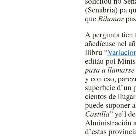
solicitóu no Se
(Senabria) pa q
que
Rihonor
pa
A pergunta tien 
añedíeuse nel añ
llibru “
Variacio
editáu pol Minis
pasa a llamarse
y con eso, pare
superficie d’un
cientos de lluga
puede suponer al
Castilla
” ye’l d
Alministración a
d’estas provinci