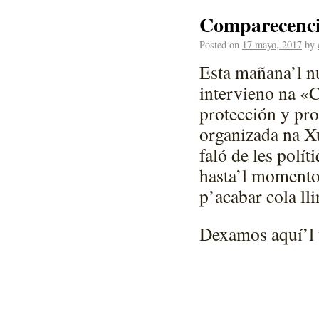
Comparecenci
Posted on
17 mayo, 2017
by
Esta mañana’l 
intervieno na «C
protección y pro
organizada na Xu
faló de les polít
hasta’l momento
p’acabar cola lli
Dexamos aquí’l t