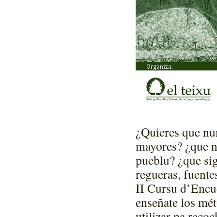
¿Quieres que nun
mayores? ¿que n
pueblu? ¿que si
regueras, fuente
II Cursu d’Encu
enseñate los mé
utilizar pa reco