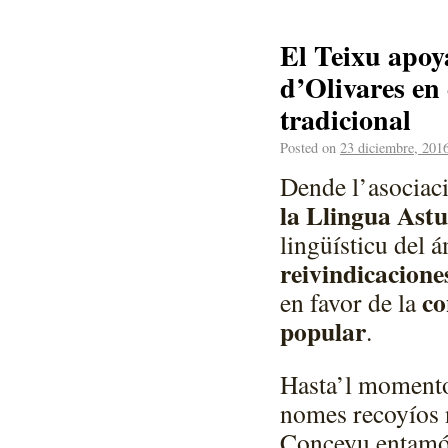
El Teixu apoya
d’Olivares en
tradicional
Posted on
23 diciembre, 201
Dende l’asociac
la Llingua Astu
lingüísticu del 
reivindicaciones
co
en favor de la
popular
.
Hasta’l momento 
nomes recoyíos n
Conceyu entamó 