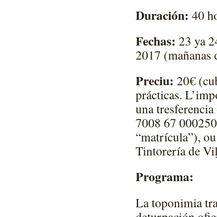
Duración:
40 ho
Fechas:
23 ya 24
2017 (mañanas d
Preciu:
20€ (cub
prácticas. L’imp
una tresferenci
7008 67 000250
“matrícula”), ou
Tintorería de Vi
Programa:
La toponimia tra
deturpación ofic