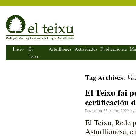
El Teixu
Inicio
El
Asturllionés
Actividades
Publicaciones
Ma
Teixu
Va
Tag Archives:
El Teixu fai p
certificación 
Posted on
25 enero, 2022
by
El Teixu, Rede p
Asturllionesa, e