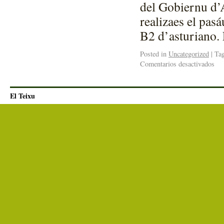
del Gobiernu d’A
realizaes el pas
B2 d’asturiano
Posted in
Uncategorized
|
Ta
Comentarios desactivados
El Teixu