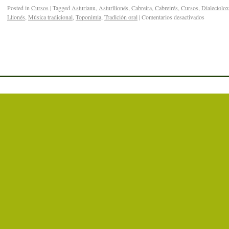
Posted in
Cursos
|
Tagged
Asturianu
,
Asturllionés
,
Cabreira
,
Cabreirés
,
Cursos
,
Dialectolox
Llionés
,
Música tradicional
,
Toponimia
,
Tradición oral
|
Comentarios desactivados