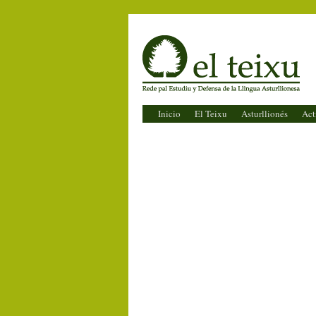
El Teixu
Inicio
El Teixu
Asturllionés
Act