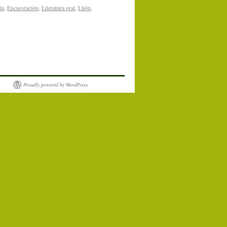
ía
,
Encuestación
,
Literatura oral
,
Llión
,
Proudly powered by WordPress.