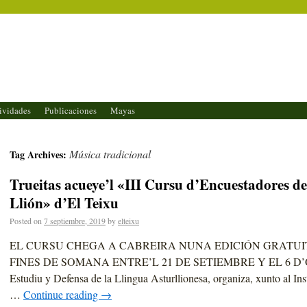
ividades
Publicaciones
Mayas
Música tradicional
Tag Archives:
Trueitas acueye’l «III Cursu d’Encuestadores de
Llión» d’El Teixu
Posted on
7 septiembre, 2019
by
elteixu
EL CURSU CHEGA A CABREIRA NUNA EDICIÓN GRATUI
FINES DE SOMANA ENTRE’L 21 DE SETIEMBRE Y EL 6 D’OU
Estudiu y Defensa de la Llingua Asturllionesa, organiza, xunto al Ins
…
Continue reading
→