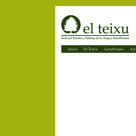
El Teixu
Inicio
El Teixu
Asturllionés
Act