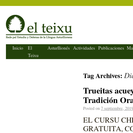
El Teixu
Inicio
El
Asturllionés
Actividades
Publicaciones
Ma
Teixu
Di
Tag Archives:
Trueitas acue
Tradición Ora
Posted on
7 septiembre, 201
EL CURSU CH
GRATUITA, C