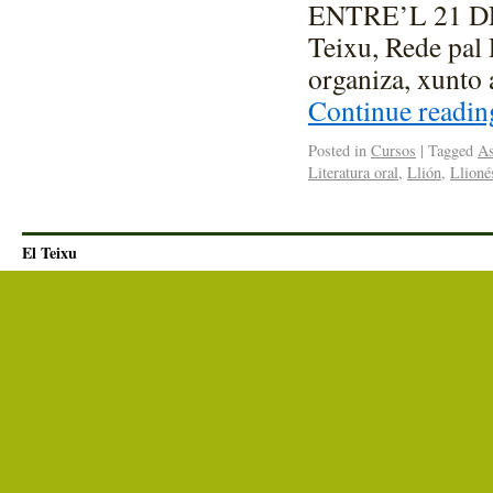
ENTRE’L 21 D
Teixu, Rede pal 
organiza, xunto 
Continue readi
Posted in
Cursos
|
Tagged
As
Literatura oral
,
Llión
,
Llioné
El Teixu