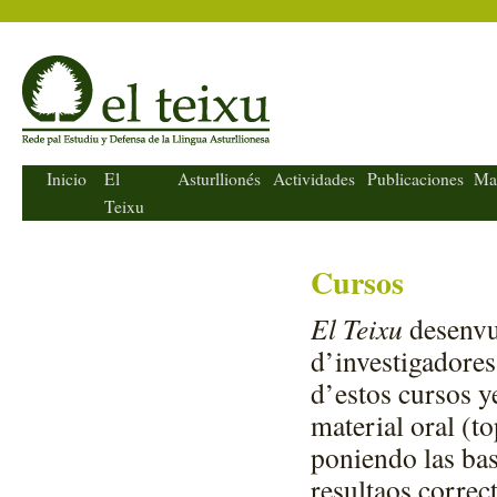
El Teixu
Inicio
El
Asturllionés
Actividades
Publicaciones
Ma
Teixu
Cursos
El Teixu
desenvu
d’investigadores
d’estos cursos y
material oral (t
poniendo las bas
resultaos correc