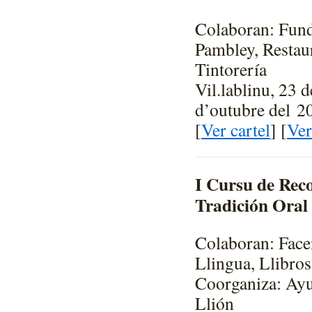
Colaboran: Fund
Pambley, Restau
Tintorería
Vil.lablinu, 23 
d’outubre del 2
[
Ver cartel
] [
Ver
I Cursu de Reco
Tradición Oral
Colaboran: Face
Llingua, Llibro
Coorganiza: Ay
Llión