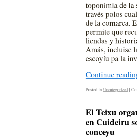
toponimia de la
través polos cua
de la comarca. E
permite que rec
liendas y histor
Amás, incluise l
escoyíu pa la inv
Continue readi
Posted in
Uncategorized
|
Com
El Teixu orga
en Cuideiru s
conceyu