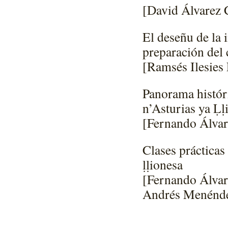
[David Álvarez 
El deseñu de la 
preparación del 
[Ramsés Ilesies
Panorama históri
n’Asturias ya Ḷḷ
[Fernando Álvar
Clases práctica
ḷḷionesa
[Fernando Álvar
Andrés Menénde