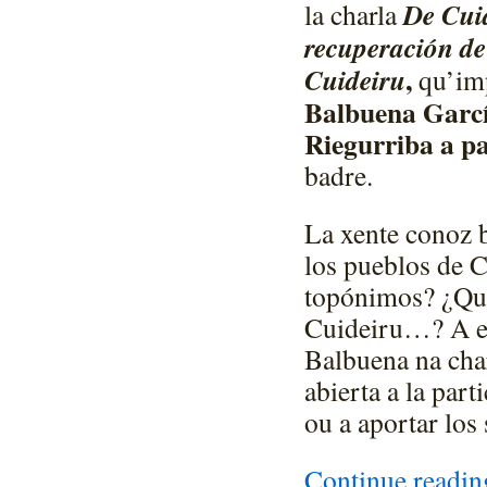
De Cui
la charla
recuperación de
,
Cuideiru
qu’imp
Balbuena Garc
Riegurriba a pa
badre.
La xente conoz b
los pueblos de 
topónimos? ¿Qué 
Cuideiru…? A es
Balbuena na char
abierta a la par
ou a aportar los
Continue readi