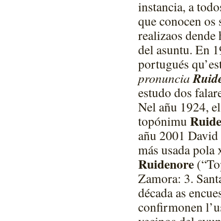
instancia, a tod
que conocen os s
realizaos dende 
del asuntu. En 1
portugués qu’es
Ruid
pronuncia
estudo dos falar
Nel añu 1924, el
Ruid
topónimu
añu 2001 David 
más usada pola 
Ruidenore
(“To
Zamora: 3. Santa
década as encues
confirmonen l’u
vecinos del ayu