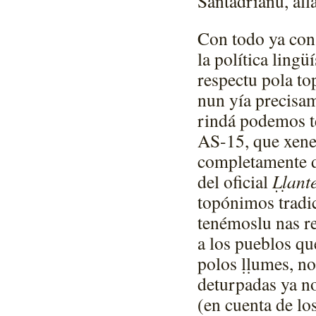
Santadrianu, all
Con todo ya con
la política lingü
respectu pola to
nun yía precisam
rindá podemos te
AS-15, que xene
completamente 
del oficial
Ḷḷant
topónimos tradic
tenémoslu nas r
a los pueblos qu
polos ḷḷumes, no
deturpadas ya n
(en cuenta de lo