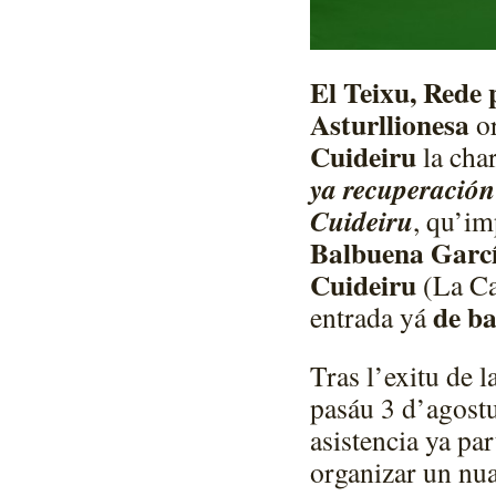
El Teixu, Rede 
Asturllionesa
o
Cuideiru
la char
ya recuperación
Cuideiru
, qu’im
Balbuena Garc
Cuideiru
(La Ca
de ba
entrada yá
Tras l’exitu de l
pasáu 3 d’agost
asistencia ya pa
organizar un nua