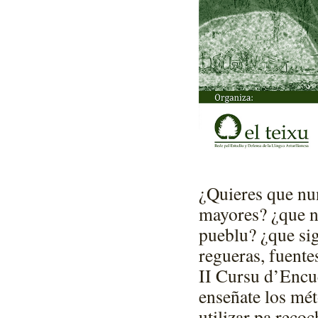
¿Quieres que nun
mayores? ¿que n
pueblu? ¿que si
regueras, fuente
II Cursu d’Encu
enseñate los mé
utilizar pa reco