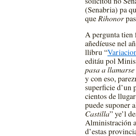
solicitóu no Se
(Senabria) pa q
que
Rihonor
pa
A pergunta tien 
añedíeuse nel añ
llibru “
Variacio
editáu pol Minis
pasa a llamarse
y con eso, pare
superficie d’un
cientos de lluga
puede suponer al
Castilla
” ye’l d
Alministración a
d’estas provinci