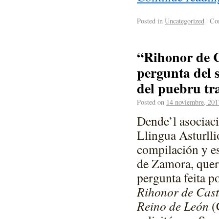
Posted in
Uncategorized
|
Com
“Rihonor de C
pergunta del 
del puebru t
Posted on
14 noviembre, 201
Dende’l asociaci
Llingua Asturll
compilación y e
de Zamora, quer
pergunta feita p
Rihonor de Cast
Reino de León
(