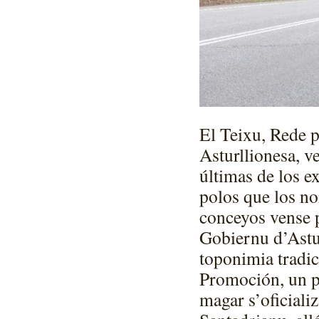
El Teixu, Rede p
Asturllionesa, v
últimas de los 
polos que los no
conceyos vense p
Gobiernu d’Astur
toponimia tradic
Promoción, un p
magar s’oficial