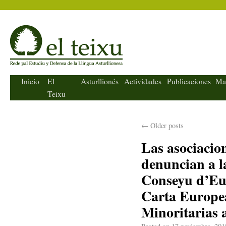
El Teixu
Inicio
El
Asturllionés
Actividades
Publicaciones
Ma
Teixu
←
Older posts
Las asociacio
denuncian a la
Conseyu d’Eur
Carta Europea
Minoritarias a