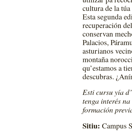
cultura de la túa 
Esta segunda edi
recuperación del
conservan mechor
Palacios, Páram
asturianos veci
montaña norocci
qu’estamos a tie
descubras. ¿Aní
Esti cursu yía d
tenga interés na
formación previ
Sitiu:
Campus Sie