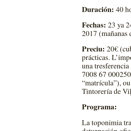
Duración:
40 ho
Fechas:
23 ya 24
2017 (mañanas d
Preciu:
20€ (cub
prácticas. L’imp
una tresferenci
7008 67 000250
“matrícula”), ou
Tintorería de Vi
Programa:
La toponimia tra
deturpación ofic