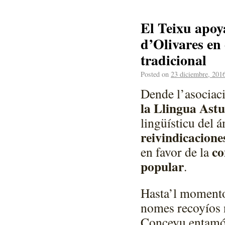
El Teixu apoya
d’Olivares en
tradicional
Posted on
23 diciembre, 201
Dende l’asociac
la Llingua Astu
lingüísticu del 
reivindicaciones
co
en favor de la
popular
.
Hasta’l momento 
nomes recoyíos n
Conceyu entamó 