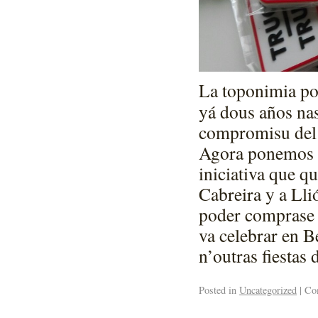
La toponimia pop
yá dous años nas 
compromisu del 
Agora ponemos a 
iniciativa que q
Cabreira y a Lli
poder comprase p
va celebrar en B
n’outras fiestas
Posted in
Uncategorized
|
Com