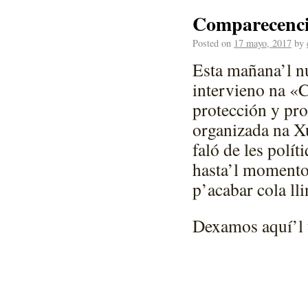
Comparecenci
Posted on
17 mayo, 2017
by
Esta mañana’l 
intervieno na «C
protección y pro
organizada na Xu
faló de les polít
hasta’l momento
p’acabar cola lli
Dexamos aquí’l t