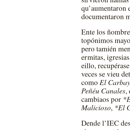
qu’aumentaron el
documentaron mu
Ente los ñombre
topónimos mayor
pero tamién men
ermitas, igresia
eillo, recupéras
veces se vieu de
como
El Carbay
Peñéu Canales
,
cambiaos por
*E
Malicioso
,
*El C
Dende l’IEC dest