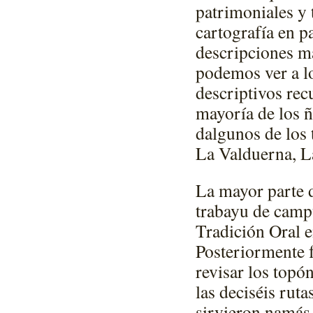
patrimoniales y 
cartografía en p
descripciones má
podemos ver a lo 
descriptivos re
mayoría de los 
dalgunos de los 
La Valduerna, L
La mayor parte d
trabayu de camp
Tradición Oral e
Posteriormente f
revisar los topó
las deciséis rut
sirvieron namás 