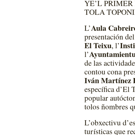
YE’L PRIMER
TOLA TOPONI
Aula Cabreir
L’
presentación de
El Teixu
Inst
, l’
Ayuntamientu
l’
de las actividad
contou cona pre
Iván Martínez
específica d’El 
popular autóctona
tolos ñombres q
L’obxectivu d’es
turísticas que r