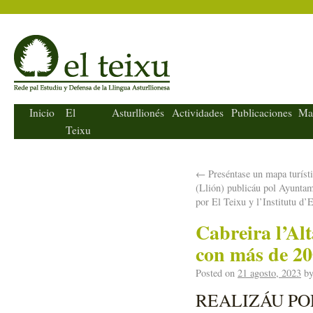
El Teixu
Inicio
El
Asturllionés
Actividades
Publicaciones
Ma
Teixu
←
Preséntase un mapa turísti
(Llión) publicáu pol Ayuntami
por El Teixu y l’Institutu d’
Cabreira l’Al
con más de 20
Posted on
21 agosto, 2023
b
REALIZÁU POR