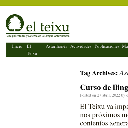
El Teixu
Inicio
El
Asturllionés
Actividades
Publicaciones
Ma
Teixu
As
Tag Archives:
Curso de llin
Posted on
27 abril, 2022
by
e
El Teixu va impa
nos próximos me
conteníos xenera