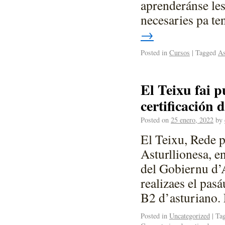
aprenderánse les
necesaries pa t
→
Posted in
Cursos
|
Tagged
As
El Teixu fai p
certificación 
Posted on
25 enero, 2022
by
El Teixu, Rede p
Asturllionesa, e
del Gobiernu d’A
realizaes el pas
B2 d’asturiano
Posted in
Uncategorized
|
Ta