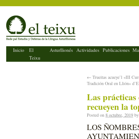
El Teixu
Inicio
El
Asturllionés
Actividades
Publicaciones
Ma
Teixu
←
Trueitas acueye’l «III Cur
Tradición Oral en Llión» d’E
Las prácticas
recueyen la t
Posted on
8 octubre, 2019
by
LOS ÑOMBRES
AYUNTAMIE