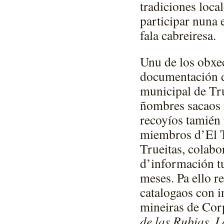
tradiciones local
participar nuna 
fala cabreiresa.
Unu de los obxect
documentación d
municipal de Tr
ñombres sacaos 
recoyíos tamién 
miembros d’El T
Trueitas, colabo
d’información tu
meses. Pa ello r
catalogaos con i
mineiras de Cor
de las Rubias
,
L