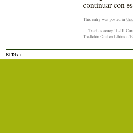
continuar con est
This entry was posted in
Unc
←
Trueitas acueye’l «III Cur
Tradición Oral en Llión» d’E
El Teixu