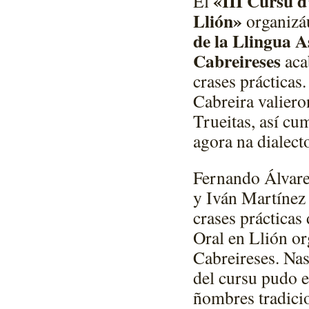
«III Cursu d
El
Llión»
organizá
de la Llingua A
Cabreireses
aca
crases prácticas
Cabreira valiero
Trueitas, así cu
agora na dialect
Fernando Álvar
y Iván Martínez
crases prácticas
Oral en Llión or
Cabreireses. Nas
del cursu pudo e
ñombres tradicio