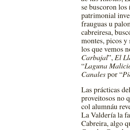
se buscoron los 
patrimonial inve
frauguas u palom
cabreiresa, busc
montes, picos y 
los que vemos n
Carbajal
”,
El L
“
Laguna Malici
Canales
por “
Pi
Las prácticas de
proveitosos no qu
col alumnáu reve
La Valdería la fa
Cabreira, algo q