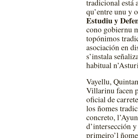
tradicional está 
qu’entre unu y o
Estudiu y Defen
cono gobiernu m
topónimos tradic
asociación en di
s’instala señaliz
habitual n’Astur
Vayellu, Quintani
Villarinu facen 
oficial de carret
los ñomes tradic
concreto, l’Ayun
d’intersección y
primeiro’l ñome o