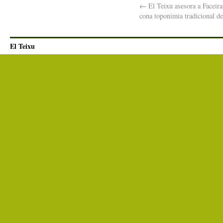
←
El Teixu asesora a Faceira
cona toponimia tradicional d
El Teixu