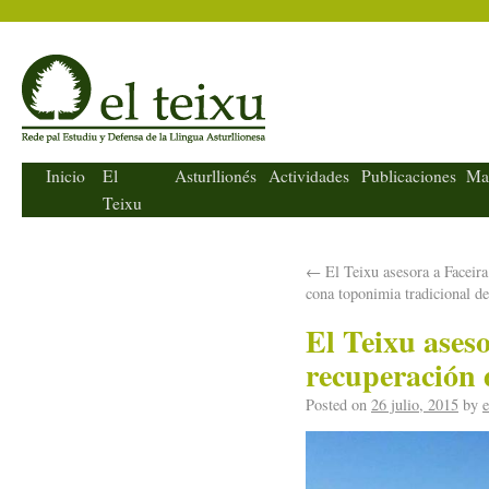
El Teixu
Inicio
El
Asturllionés
Actividades
Publicaciones
Ma
Teixu
←
El Teixu asesora a Faceira
cona toponimia tradicional d
El Teixu ases
recuperación 
Posted on
26 julio, 2015
by
e